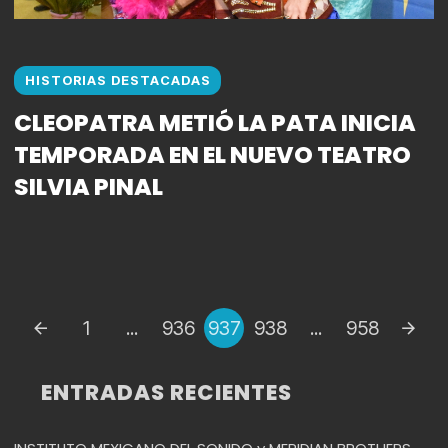
HISTORIAS DESTACADAS
CLEOPATRA METIÓ LA PATA INICIA
TEMPORADA EN EL NUEVO TEATRO
SILVIA PINAL
Puestos
1
...
936
937
938
...
958
de
navegación
ENTRADAS RECIENTES