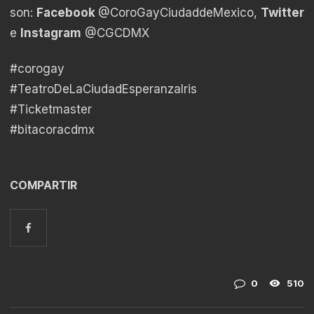
son:
Facebook
@CoroGayCiudaddeMexico,
Twitter
@
e
Instagram
@CGCDMX
#corogay
#TeatroDeLaCiudadEsperanzaIris
#Ticketmaster
#bitacoracdmx
COMPARTIR
0
510