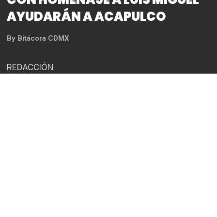
CON HOMENAJE A LUIS MIGUEL
AYUDARÁN A ACAPULCO
By
Bitácora CDMX
REDACCIÓN
*El homenaje a Luis Miguel se presentará este
Jueves 29 de Noviembre de 2023 en el Teatro
Metropolitan
* Las entradas para este evento extraordinario ya
están a la venta en
el Sistema Ticketmaster y en
taquillas del inmueble
La emoción y la magia de Luis Miguel regresan con