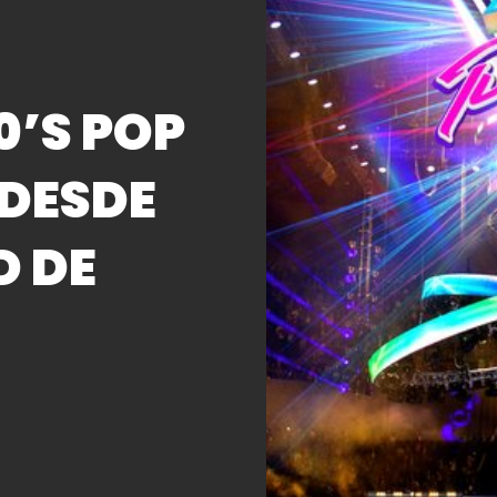
0’S POP
 DESDE
D DE