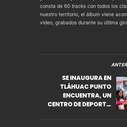
consta de 60 tracks con todos los clá
nuestro territorio, el álbum viene ac
video, grabados durante su última gir
ANTER
SE INAUGURA EN
TLÁHUAC PUNTO
ENCUENTRA, UN
CENTRO DE DEPORTE,
ARTE Y CULTURA.