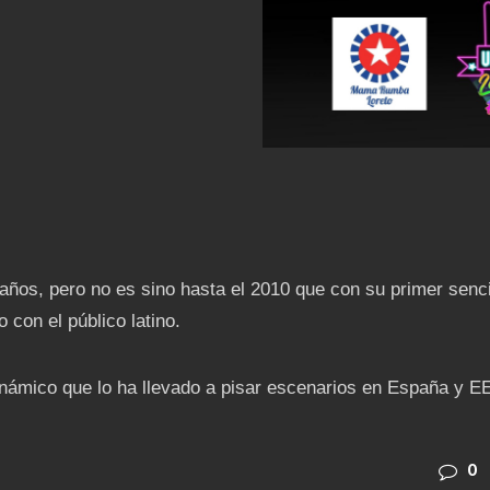
ños, pero no es sino hasta el 2010 que con su primer senci
 con el público latino.
námico que lo ha llevado a pisar escenarios en España y 
0