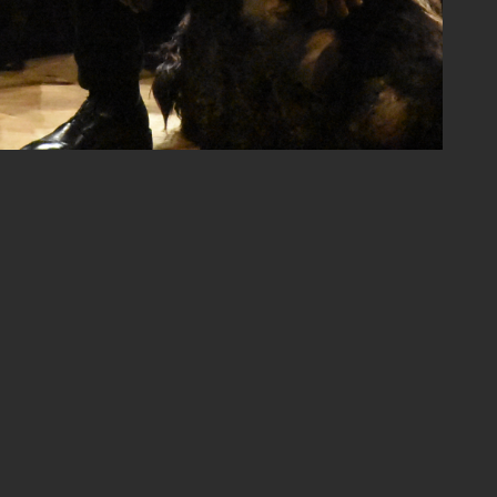
ENTRADAS
RECIENTES
 la
ón de
INSTITUTO MEXICANO DEL SONIDO y
MERIDIAN BROTHERS llevarán “RUIDO
TOVAR” al escenario con un SHOW
riqueza,
ESPECIAL en LA MARAKA