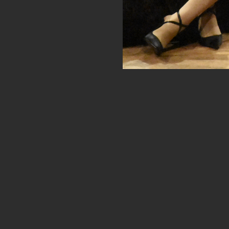
o histórico, conocido como «fin del humanismo», donde
do la forma en que nos hemos asumido como centro y raz
nuestra consciencia? ¿Serán diferentes las familias de
mitos? ¿Cambiarán las estructuras fundamentales de la 