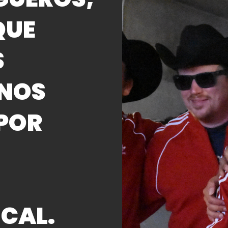
QUE
S
NOS
 POR
CAL.