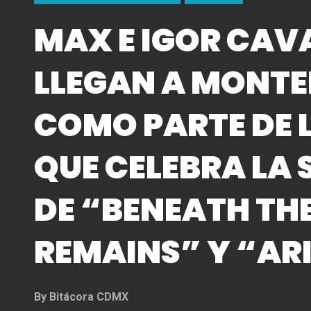
MAX E IGOR CAV
LLEGAN A MONT
COMO PARTE DE 
QUE CELEBRA LA 
DE “BENEATH TH
REMAINS” Y “AR
By
Bitácora CDMX