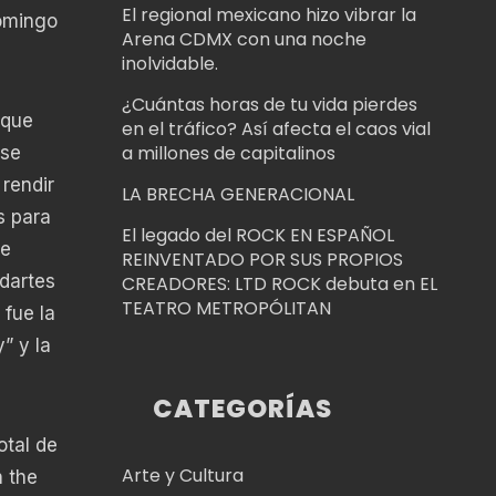
El regional mexicano hizo vibrar la
omingo
Arena CDMX con una noche
inolvidable.
¿Cuántas horas de tu vida pierdes
 que
en el tráfico? Así afecta el caos vial
a millones de capitalinos
 se
rendir
LA BRECHA GENERACIONAL
s para
El legado del ROCK EN ESPAÑOL
de
REINVENTADO POR SUS PROPIOS
dartes
CREADORES: LTD ROCK debuta en EL
TEATRO METROPÓLITAN
 fue la
” y la
CATEGORÍAS
otal de
Arte y Cultura
h the