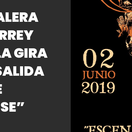
ALERA
ERREY
LA GIRA
SALIDA
E
ISE”