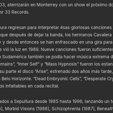
3, aterrizarán en Monterrey con un show el próximo d
or 33 Records.
ultura regresan para interpretar ésas gloriosas canciones
 que después de dejar la banda, los hermanos Cavalera
 y desde entonces se han enfrascado en una gira para 
vió la luz en 1989. Nueve canciones fueron suficiente
en Sudamérica también se podía hacer música extrema 
ains”, “Inner Self” y “Mass Hypnosis” fueron los estan
u parte el disco “Arise”, estrenado dos años más tarde,
Belo Horizonte. “Dead Embryonic Cells”, “Desperate Cry
s infaltables en cada recital.
ados a Sepultura desde 1985 hasta 1996, lanzando un t
5), Morbid Visions (1986), Schizophrenia (1987), Beneat