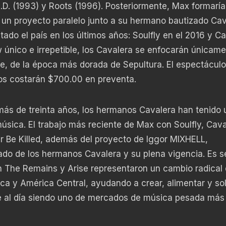
.D. (1993) y Roots (1996). Posteriormente, Max formaría
 un proyecto paralelo junto a su hermano bautizado Ca
ado el país en los últimos años: Soulfly en el 2016 y C
 único e irrepetible, los Cavalera se enfocarán únicam
e, de la época más dorada de Sepultura. El espectáculo
tos costarán $700.00 en preventa.
más de treinta años, los hermanos Cavalera han tenido 
música. El trabajo más reciente de Max con Soulfly, Cav
er Be Killed, además del proyecto de Iggor MIXHELL,
ado de los hermanos Cavalera y su plena vigencia. Es 
h The Remains y Arise representaron un cambio radical 
 y América Central, ayudando a crear, alimentar y soli
e al día siendo uno de mercados de música pesada más 