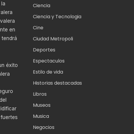
 la
Ciencia
valera
Ciencia y Tecnologia
avalera
Cine
ente en
 tendrá
Ciudad Metropoli
Deportes
Espectaculos
un éxito
Estilo de vida
alera
Historias destacadas
seguro
Libros
del
Museos
dificar
Musica
fuertes
Negocios