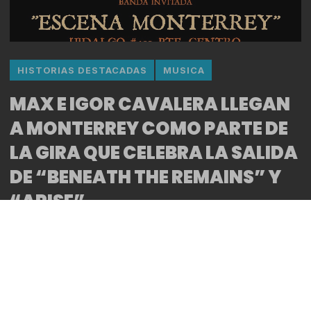
HISTORIAS DESTACADAS
MUSICA
MAX E IGOR CAVALERA LLEGAN
A MONTERREY COMO PARTE DE
LA GIRA QUE CELEBRA LA SALIDA
DE “BENEATH THE REMAINS” Y
“ARISE”
By
Bitácora CDMX
El nombre de Sepultura dice mucho, sobre todo si
se toma en cuenta lo que este grupo significó para