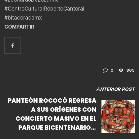
#CentroCulturalRobertoCantoral
#bitacoracdmx
COMPARTIR
0
365
ANTERIOR POST
PANTEÓN ROCOCÓ REGRESA
A SUS ORÍGENES CON
CONCIERTO MASIVO EN EL
PARQUE BICENTENARIO Y
“DÍAS DE PANTEÓN”