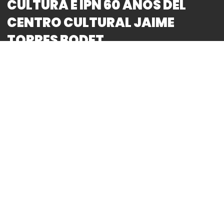
CULTURA E IPN 60 AÑOS DEL
CENTRO CULTURAL JAIME
TORRES BODET
By
Bitácora CDMX
REDACCIÓN
● La exposición «Entre la Técnica y el Arte, 60 años
del Centro Cultural Jaime Torres Bodet» se puede
visitar hasta el 12 de enero de 2025 en la Galería
Abierta Grutas de las rejas del Bosque de
Chapultepec, ubicada sobre Avenida Paseo de la
Reforma, frente al Museo Tamayo, las 24 horas del
día