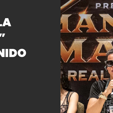
LA
”
NIDO