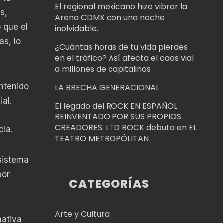
El regional mexicano hizo vibrar la
s,
Arena CDMX con una noche
 que el
inolvidable.
as, lo
¿Cuántas horas de tu vida pierdes
en el tráfico? Así afecta el caos vial
a millones de capitalinos
ntenido
LA BRECHA GENERACIONAL
al.
El legado del ROCK EN ESPAÑOL
REINVENTADO POR SUS PROPIOS
CREADORES: LTD ROCK debuta en EL
cia.
TEATRO METROPÓLITAN
 sistema
por
CATEGORÍAS
Arte y Cultura
nativa