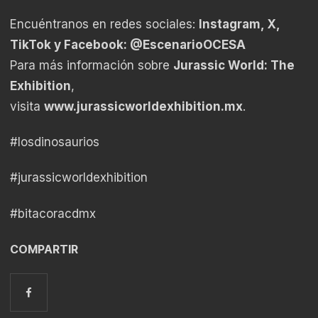
Encuéntranos en redes sociales:
Instagram, X,
TikTok y Facebook: @EscenarioOCESA
Para más información sobre
Jurassic World: The
Exhibition
,
visita
www.jurassicworldexhibition.mx
.
#losdinosaurios
#jurassicworldexhibition
#bitacoracdmx
COMPARTIR