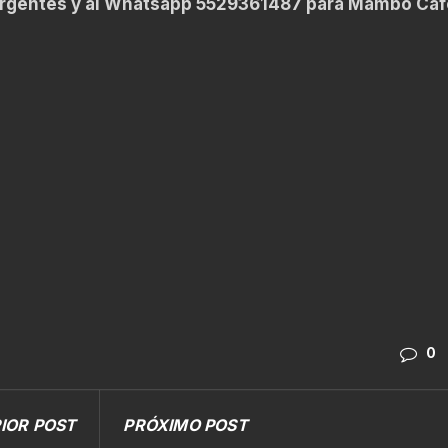
rgentes y al Whatsapp 5529361487 para Mambo Caf
0
IOR POST
PRÓXIMO POST