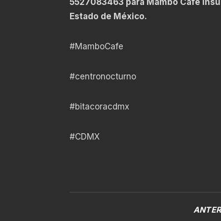
5527083463 para Mambo Café Insu
Estado de México.
#MamboCafe
#centronocturno
#bitacoracdmx
#CDMX
ANTER