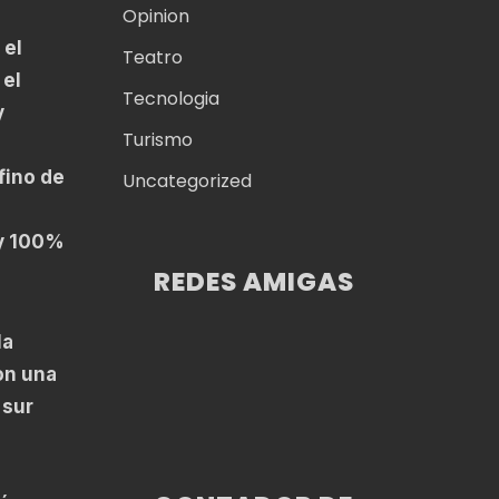
Opinion
 el
Teatro
 el
Tecnologia
y
Turismo
fino de
Uncategorized
 y 100%
REDES AMIGAS
la
on una
 sur