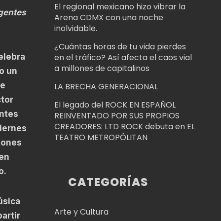
El regional mexicano hizo vibrar la
gentes
Arena CDMX con una noche
inolvidable.
¿Cuántas horas de tu vida pierdes
elebra
en el tráfico? Así afecta el caos vial
a millones de capitalinos
o un
 e
LA BRECHA GENERACIONAL
ctor
El legado del ROCK EN ESPAÑOL
entes
REINVENTADO POR SUS PROPIOS
CREADORES: LTD ROCK debuta en EL
Viernes
TEATRO METROPÓLITAN
iones
 en
o.
CATEGORÍAS
úsica
Arte y Cultura
artir