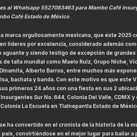
nes al Whatsapp 5527083463 para Mambo Café Insur
mbo Café Estado de México
a marca orgullosamente mexicana, que este 2025 c
 en líderes por excelencia, considerado además com
po aguante y siendo testigo de excepción de grandes
s de talla mundial como Maelo Ruiz, Grupo Niche, Ví
 Dinamita, Alberto Barros, entre muchos más expon
lsa, bachata y banda. Con este motivo es que este 
us primeros 24 años con una fiesta en sus 2 ubicac
 Insurgentes Sur No. 644, Colonia Del Valle, CDMX y
 Colonia La Escuela en Tlalnepantla Estado de Méxic
e ha convertido en el cronista de la historia de la m
 país, convirtiéndose en el mejor lugar para bailar a p