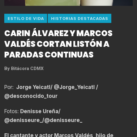
ESTILO DE VIDA
HISTORIAS DESTACADAS
CARIN ÁLVAREZ Y MARCOS
VALDÉS CORTAN LISTÓN A
PARADAS CONTINUAS
By
Bitácora CDMX
Por:
Jorge Yeicatl/
@Jorge_Yeicatl
/
@desconocido_tour
Fotos:
Denisse Ureña/
@denisseure_
/@denisseure_
El cantante y actor Marcos Valdés, hijo de