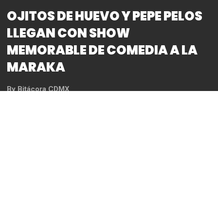
OJITOS DE HUEVO Y PEPE PELOS
LLEGAN CON SHOW
MEMORABLE DE COMEDIA A LA
MARAKA
By
Bitácora CDMX
REDACCIÓN
*Se presentan este Jueves 06 de Marzo de 2025
a partir de las 21:00hrs
*Boletos a la venta en el Sistema Ticketmaster y
en taquillas del inmueble