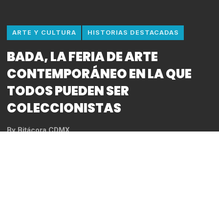
ARTE Y CULTURA
HISTORIAS DESTACADAS
BADA, LA FERIA DE ARTE
CONTEMPORÁNEO EN LA QUE
TODOS PUEDEN SER
COLECCIONISTAS
By
Bitácora CDMX
REDACCIÓN
Hasta el 9 de febrero de 2025, el Campo Marte
se vuelve sede del encuentro que se caracteriza