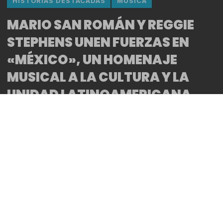
HISTORIAS DESTACADAS
MUSICA
MARIO SAN ROMÁN Y REGGIE
STEPHENS UNEN FUERZAS EN
«MÉXICO», UN HOMENAJE
MUSICAL A LA CULTURA Y LA
UNIDAD LATINOAMERICANA
By
Bitácora CDMX
REDACCIÓN
*El cantautor madrileño lanza su nuevo sencillo en
colaboración con el exjugador de la NFL y artista
Reggie Stephens, buscando conectar con el público
mexicano y latinoamericano.