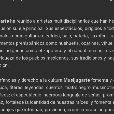
arte
ha reunido a artistas multidisciplinarios que han h
lusión su eje principal. Sus espectáculos, dirigidos a tod
onales como guitarra eléctrica, bajo, batería, saxofón, t
mentos prehispánicos como huehuetls, ocarinas, vihuel
 indígenas como el zapoteco y el náhuatl en sus letra
 riqueza de los pueblos mexicanos, sus tradiciones y ha
ción.
fancias y derecho a la cultura,
Musijugarte
fomenta y 
ica, títeres, leyendas, cuentos, teatro negro, musimotri
ctivos; el espectáculo incorpora lenguaje de señas, pro
az, fortalece la identidad de nuestras raíces y fomenta 
onajes que informan, previenen, crean interacción por