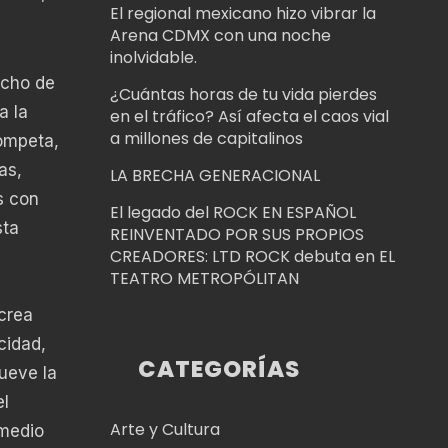
El regional mexicano hizo vibrar la
Arena CDMX con una noche
inolvidable.
echo de
¿Cuántas horas de tu vida pierdes
a la
en el tráfico? Así afecta el caos vial
a millones de capitalinos
rompeta,
as,
LA BRECHA GENERACIONAL
s con
El legado del ROCK EN ESPAÑOL
sta
REINVENTADO POR SUS PROPIOS
CREADORES: LTD ROCK debuta en EL
TEATRO METROPÓLITAN
crea
cidad,
CATEGORÍAS
mueve la
el
Arte y Cultura
 medio