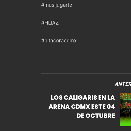
#musijugarte
#FILIAZ
#bitacoracdmx
ANTER
LOS CALIGARIS EN LA
ARENA CDMX ESTE 04
DE OCTUBRE