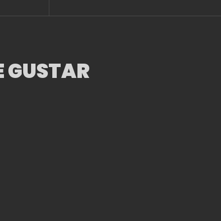
EN EL MOBILE WOR
CONGRESS (MWC
2025, CELEBRADO
BARCELONA, ESP
E GUSTAR