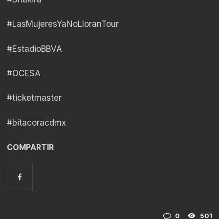
#LasMujeresYaNoLloranTour
#EstadioBBVA
#OCESA
#ticketmaster
#bitacoracdmx
COMPARTIR
0
501