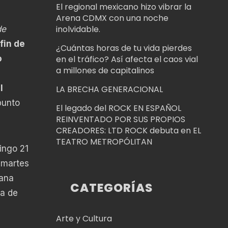
El regional mexicano hizo vibrar la
Arena CDMX con una noche
inolvidable.
de
fin de
¿Cuántas horas de tu vida pierdes
o
en el tráfico? Así afecta el caos vial
a millones de capitalinos
l
LA BRECHA GENERACIONAL
punto
El legado del ROCK EN ESPAÑOL
REINVENTADO POR SUS PROPIOS
CREADORES: LTD ROCK debuta en EL
TEATRO METROPÓLITAN
ingo 21
 martes
mana
CATEGORÍAS
ta de
Arte y Cultura