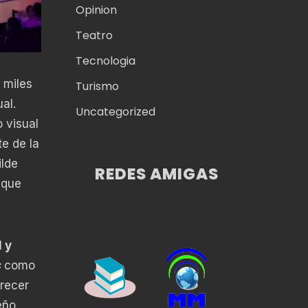
Opinion
Teatro
Tecnologia
 miles
Turismo
al.
Uncategorized
 visual
te de la
ilde
REDES AMIGAS
 que
 y
s
como
recer
eño