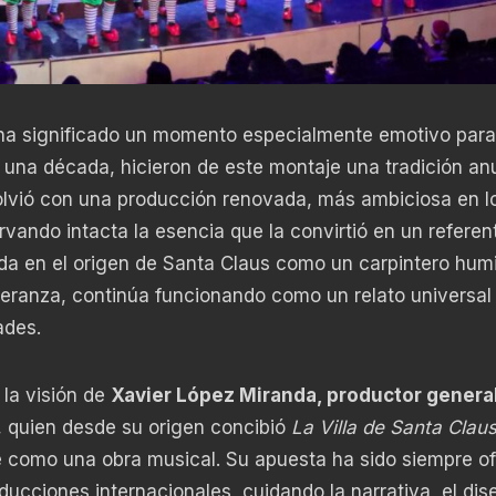
a significado un momento especialmente emotivo para
una década, hicieron de este montaje una tradición anu
olvió con una producción renovada, más ambiciosa en lo
vando intacta la esencia que la convirtió en un referen
ada en el origen de Santa Claus como un carpintero hum
peranza, continúa funcionando como un relato universal
ades.
la visión de
Xavier López Miranda, productor general
, quien desde su origen concibió
La Villa de Santa Clau
e como una obra musical. Su apuesta ha sido siempre of
ucciones internacionales, cuidando la narrativa, el dis