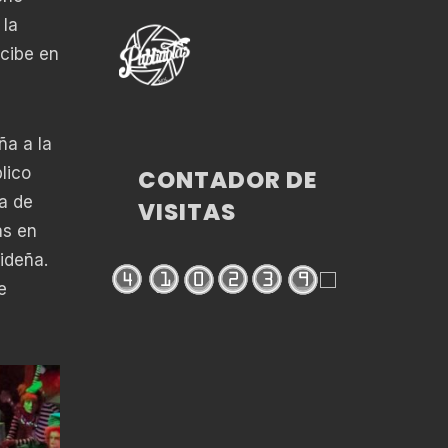
 la
rcibe en
ña a la
lico
CONTADOR DE
ca de
VISITAS
as en
ideña.
e