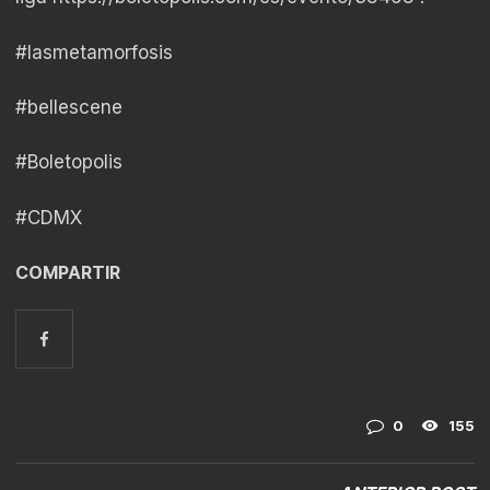
#lasmetamorfosis
#bellescene
#Boletopolis
#CDMX
COMPARTIR
0
155