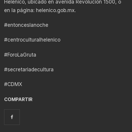
Helénico, ubicado en avenida Revolución 1500, o
en la página: helenico.gob.mx.
#entonceslanoche
#centroculturalhelenico
#ForoLaGruta
#secretariadecultura
#CDMX
COMPARTIR