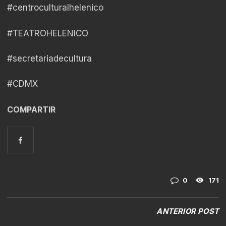
#centroculturalhelenico
#TEATROHELENICO
#secretariadecultura
#CDMX
COMPARTIR
0
171
ANTERIOR POST