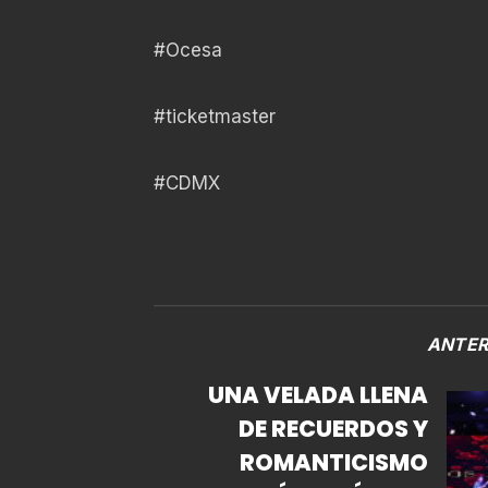
#Ocesa
#ticketmaster
#CDMX
ANTER
UNA VELADA LLENA
DE RECUERDOS Y
ROMANTICISMO