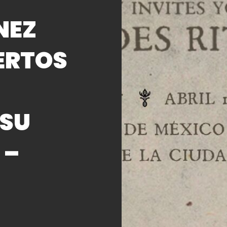
NEZ
ERTOS
 SU
 –