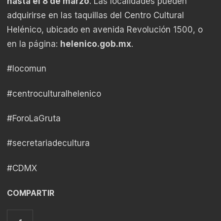
hasta el 8 de marzo
. Las localidades pueden
adquirirse en las taquillas del Centro Cultural
Helénico, ubicado en avenida Revolución 1500, o
en la página:
helenico.gob.mx
.
#locomun
#centroculturalhelenico
#ForoLaGruta
#secretariadecultura
#CDMX
COMPARTIR