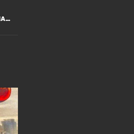
HAS
A,