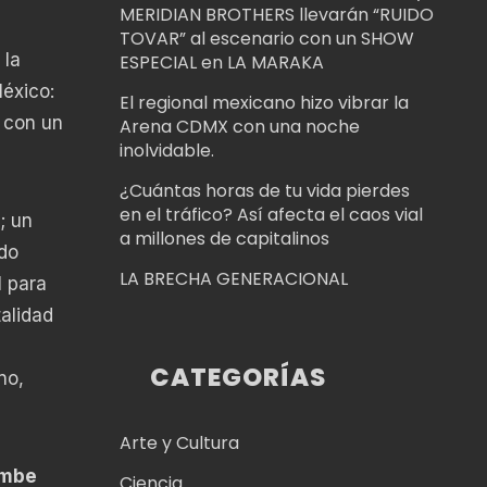
MERIDIAN BROTHERS llevarán “RUIDO
TOVAR” al escenario con un SHOW
 la
ESPECIAL en LA MARAKA
éxico:
El regional mexicano hizo vibrar la
a con un
Arena CDMX con una noche
inolvidable.
¿Cuántas horas de tu vida pierdes
en el tráfico? Así afecta el caos vial
; un
a millones de capitalinos
ado
LA BRECHA GENERACIONAL
l para
talidad
CATEGORÍAS
no,
Arte y Cultura
ombe
Ciencia