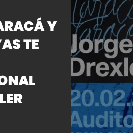
ARACÁ Y
AS TE
IONAL
LER