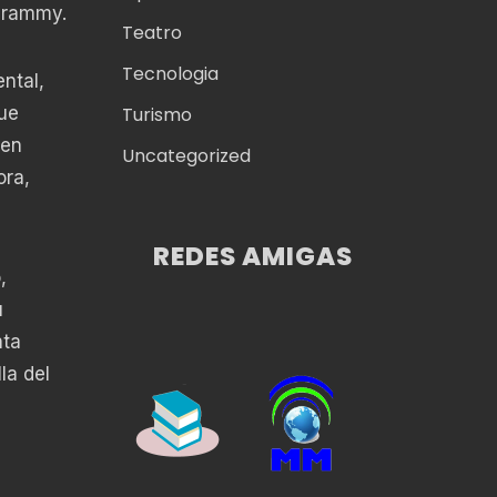
 Grammy.
Teatro
Tecnologia
ntal,
Turismo
ue
 en
Uncategorized
ora,
REDES AMIGAS
,
u
nta
la del