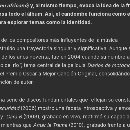
gen africano
) y, al mismo tiempo, evoca la idea de la f
esa todo el álbum. Así, el candombe funciona como e
ara explorar temas como la identidad.
de los compositores más influyentes de la música
truido una trayectoria singular y significativa. Aunque 
ios de los años noventa, fue en 2004 cuando su nombre 
o del río
”
, tema central de la película
Diarios de motocic
ió el Premio Óscar a Mejor Canción Original, consolidándo
ción de autor.
na serie de discos fundamentales que reflejan su const
scuridad
(2006) mostró una faceta introspectiva y emo
my;
Cara B
(2008), grabado en vivo, reafirmó su capacid
; mientras que
Amar la Trama
(2010), grabado frente a 