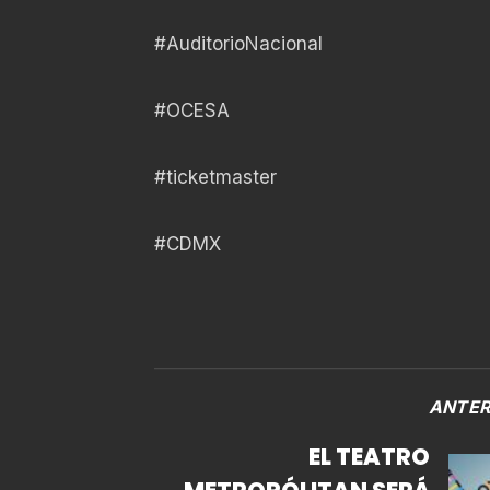
#AuditorioNacional
#OCESA
#ticketmaster
#CDMX
ANTER
EL TEATRO