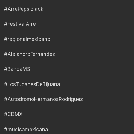
#ArrePepsiBlack
#FestivalArre
#regionalmexicano
#AlejandroFernandez
#BandaMS
#LosTucanesDeTijuana
#AutodromoHermanosRodriguez
#CDMX
#musicamexicana