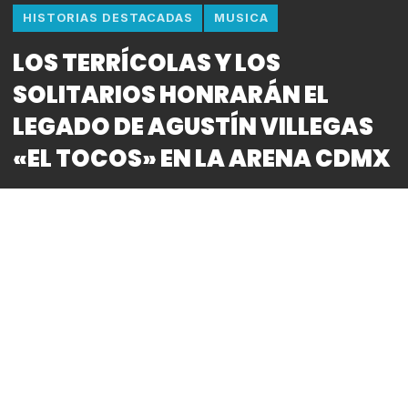
HISTORIAS DESTACADAS
MUSICA
LOS TERRÍCOLAS Y LOS
SOLITARIOS HONRARÁN EL
LEGADO DE AGUSTÍN VILLEGAS
«EL TOCOS» EN LA ARENA CDMX
By
Bitácora CDMX
Por: Cristy Padrón
Fotos: Mary Miranda
La música romántica vivirá una noche especial este
próximo 15 de mayo en la Arena CDMX, cuando Los
Terrícolas y Los Solitarios se presenten en uno de