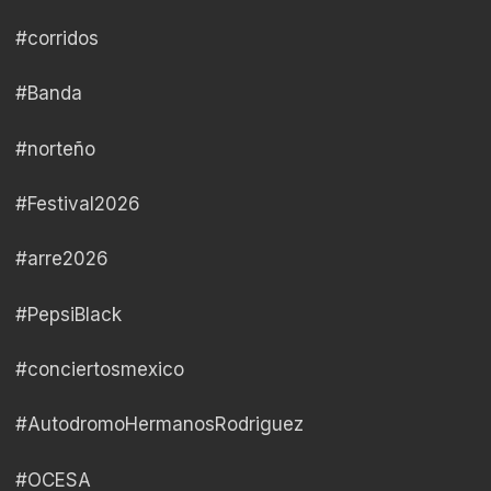
#corridos
#Banda
#norteño
#Festival2026
#arre2026
#PepsiBlack
#conciertosmexico
#AutodromoHermanosRodriguez
#OCESA