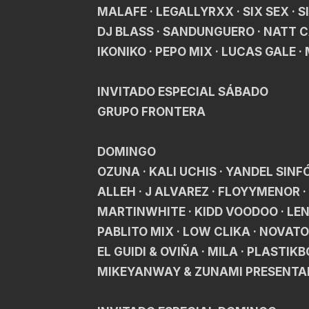
MALAFE · LEGALLYRXX · SIX SEX · S
DJ BLASS · SANDUNGUERO · NATT C
IKONIKO · PEPO MIX · LUCAS GALE ·
INVITADO ESPECIAL SÁBADO
GRUPO FRONTERA
DOMINGO
OZUNA · KALI UCHIS · YANDEL SINFÓ
ALLEH · J ALVAREZ · FLOYYMENOR ·
MARTINWHITE · KIDD VOODOO · LENC
PABLITO MIX · LOW CLIKA · NOVATO
EL GUIDI & OVIÑA · MILA · PLASTIKB
MIKEYANWAY & ZUNAMI PRESENTAN 