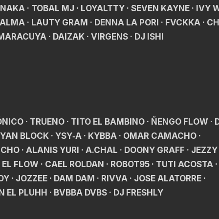
INAKA · TOBAL MJ · LOYALTTY · SEVEN KAYNE · IVY 
ALMA · LAUTY GRAM · DENNA LA PORI · FVCKKA · CH
 MARACUYA · DAIZAK · VIRGENS · DJ ISHI
NICO · TRUENO · TITO EL BAMBINO · ÑENGO FLOW · DE
 YAN BLOCK · YSY‑A · KYBBA · OMAR CAMACHO ·
HO · ALANIS YURI · A.CHAL · DOONY GRAFF · JEZZY 
 EL FLOW · CAEL ROLDAN · ROBOT95 · TUTI ACOSTA ·
OY · JOZZEE · DAM DAM · RIVVA · JOSE ALATORRE ·
EL PLUHH · BVBBA DVBS · DJ FRESHLY