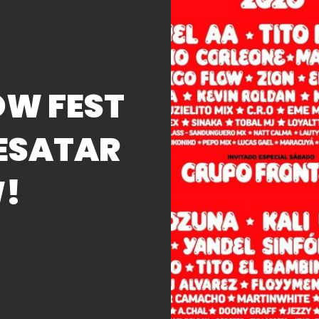
OW FEST
ESATAR
W!