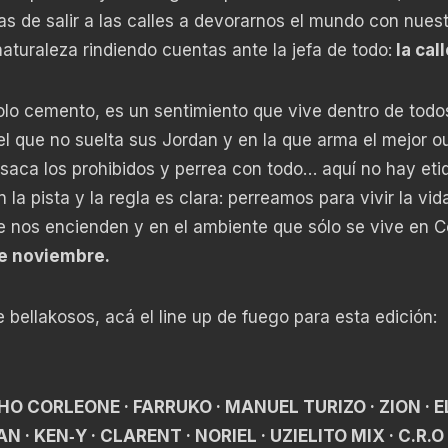
 de salir a las calles a devorarnos el mundo con nuest
naturaleza rindiendo cuentas ante la jefa de todo:
la call
solo cemento, es un sentimiento que vive dentro de todo
el que no suelta sus Jordan y en la que arma el mejor ou
 saca los prohibidos y perrea con todo… aquí no hay eti
 la pista y la regla es clara: perreamos para vivir la vid
que nos encienden y en el ambiente que sólo se vive en 
de noviembre.
bellakosos, acá el line up de fuego para esta edición:
HO CORLEONE · FARRUKO · MANUEL TURIZO · ZION · E
· KEN‑Y · CLARENT · NORIEL · UZIELITO MIX · C.R.O 