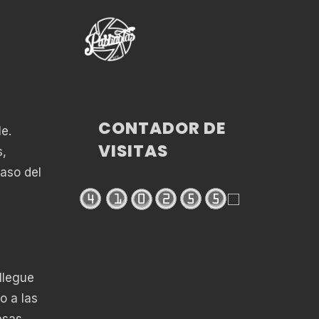
CONTADOR DE
e.
VISITAS
s,
paso del
llegue
o a las
esas