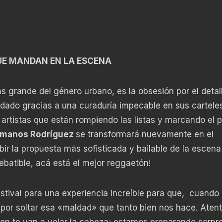
UE MANDAN EN LA ESCENA
ás grande del género urbano, es la obsesión por el detall
dado gracias a una curaduría impecable en sus cartele
 artistas que están rompiendo las listas y marcando el 
manos Rodríguez
se transformará nuevamente en el
bir la propuesta más sofisticada y bailable de la escena
debatible, acá está el mejor reggaetón!
estival para una experiencia increíble para que, cuando 
 por soltar esa «maldad» que tanto bien nos hace. Atent
en te van a volar la cabeza; estamos preparando sorpr