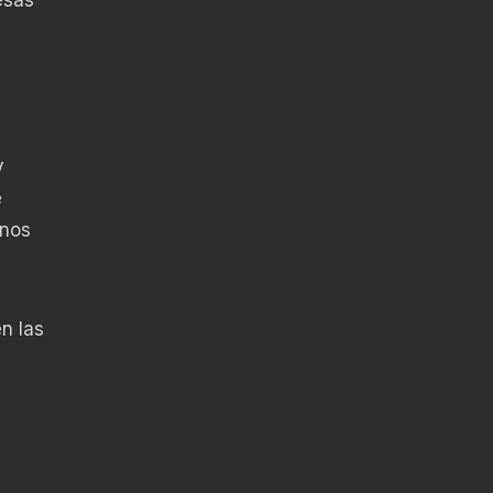
y
e
 nos
n las