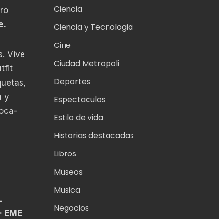
Ciencia
ro
e.
Ciencia y Tecnologia
Cine
s. Vive
Ciudad Metropoli
tfit
Deportes
quetas,
a y
Espectaculos
Coca-
Estilo de vida
Historias destacadas
Libros
Museos
Musica
L
Negocios
· EME