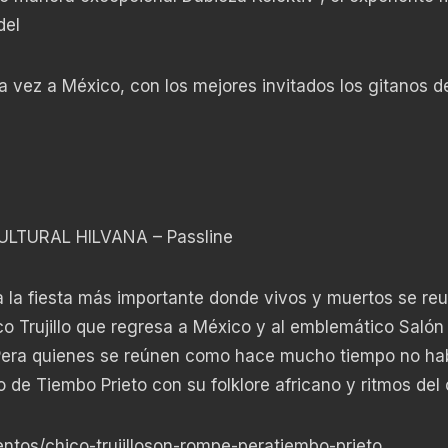
del
a vez a México, con los mejores invitados los gitanos d
LTURAL HILVANA – Passline
da la fiesta más importante donde vivos y muertos se reu
 Trujillo que regresa a México y al emblemático Salón
era quienes se reúnen como hace mucho tiempo no ha
 de Tiembo Prieto con su folklore africano y ritmos del 
ntos/chico-trujilloson-rompe-peratiembo-prieto