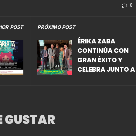
0
IOR POST
PRÓXIMO POST
ÉRIKA ZABA
CONTINÚA CON
GRAN ÈXITO Y
CELEBRA JUNTO A
BOROVOY Y SU
SOCIO CLAUDIO
ROMERO LA
APERTURA NO 26 
E GUSTAR
MR. PAMPAS.