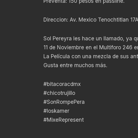
Preventa: 150 pesos en passline.
Direccion: Av. Mexico Tenochtitlan 17
Sol Pereyra les hace un llamado, ya q
11 de Noviembre en el Multiforo 246 e
La Película con una mezcla de sus ant
Gusta entre muchos más.
#bitacoracdmx
#chicotrujillo
#SonRompePera
#loskamer
#MixeRepresent