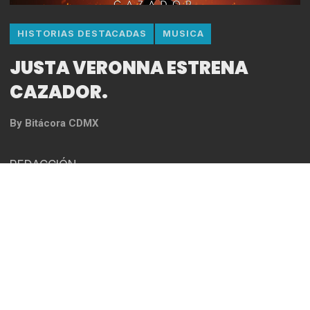
HISTORIAS DESTACADAS
MUSICA
JUSTA VERONNA ESTRENA
CAZADOR.
By
Bitácora CDMX
REDACCIÓN
Justa Veronna es una banda originaria del Estado
de México que cuentan la historia del protagonista
del concepto de sus canciones, Astro, que ha
tenido que enfrentarse a diferentes dificultades a lo
largo de su vida.