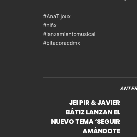
#AnaTijoux
#niñx
#lanzamientomusical
#bitacoracdmx
ANTER
JEI PIR & JAVIER
BÁTIZ LANZAN EL
NUEVO TEMA ‘SEGUIR
AMÁNDOTE