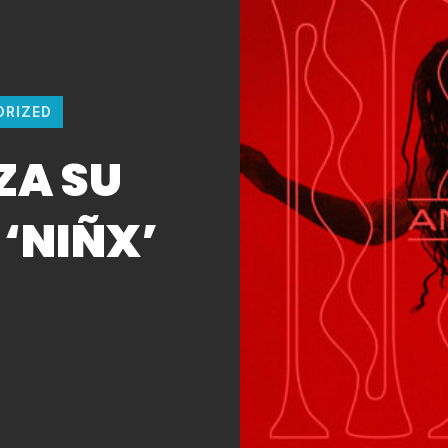
ORIZED
ZA SU
‘NIÑX’