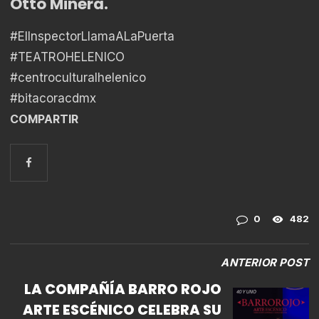
Otto Minera.
#ElInspectorLlamaALaPuerta
#TEATROHELENICO
#centroculturalhelenico
#bitacoracdmx
COMPARTIR
0
482
ANTERIOR POST
LA COMPAÑÍA BARRO ROJO
ARTE ESCÉNICO CELEBRA SU