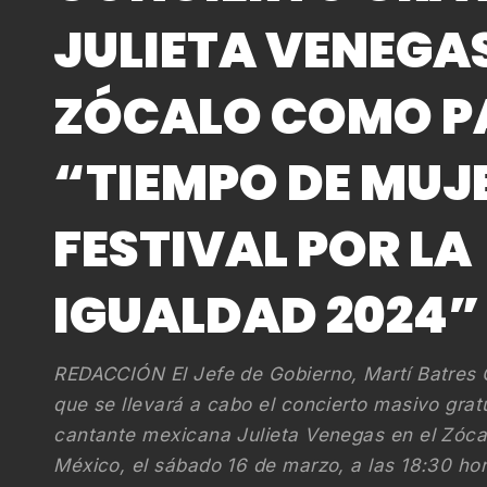
JULIETA VENEGAS
ZÓCALO COMO P
“TIEMPO DE MUJ
FESTIVAL POR LA
IGUALDAD 2024”
REDACCIÓN El Jefe de Gobierno, Martí Batres
que se llevará a cabo el concierto masivo gratui
cantante mexicana Julieta Venegas en el Zóca
México, el sábado 16 de marzo, a las 18:30 ho