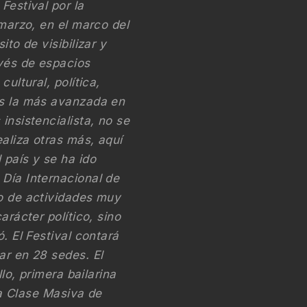
Festival por la
 marzo, en el marco del
ito de visibilizar y
avés de espacios
ultural, política,
es la más avanzada en
insistencialista, no se
ealiza otras más, aquí
país y se ha ido
 Día Internacional de
to de actividades muy
arácter político, sino
. El Festival contará
ar en 28 sedes. El
llo, primera bailarina
era Clase Masiva de