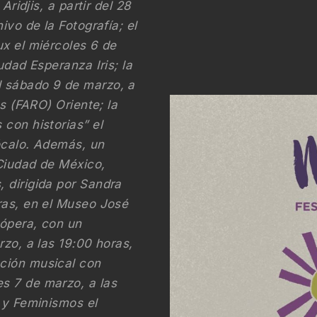
Aridjis, a partir del 28
ivo de la Fotografía; el
ux el miércoles 6 de
udad Esperanza Iris; la
l sábado 9 de marzo, a
os (FARO) Oriente; la
con historias” el
ócalo. Además, un
 Ciudad de México,
 dirigida por Sandra
ras, en el Museo José
 ópera, con un
rzo, a las 19:00 horas,
ción musical con
s 7 de marzo, a las
 y Feminismos el