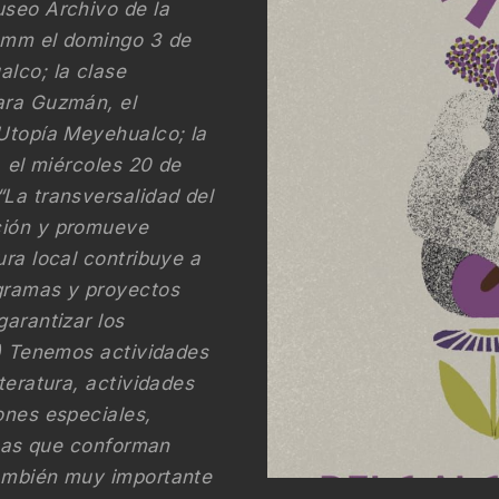
useo Archivo de la
 Omm el domingo 3 de
alco; la clase
ara Guzmán, el
 Utopía Meyehualco; la
, el miércoles 20 de
“La transversalidad del
ción y promueve
ura local contribuye a
ogramas y proyectos
garantizar los
.) Tenemos actividades
teratura, actividades
ones especiales,
linas que conforman
también muy importante