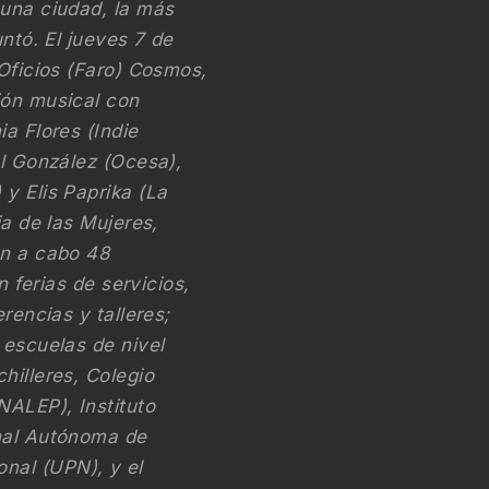
 una ciudad, la más
untó. El jueves 7 de
 Oficios (Faro) Cosmos,
ión musical con
a Flores (Indie
el González (Ocesa),
y Elis Paprika (La
ia de las Mujeres,
án a cabo 48
n ferias de servicios,
rencias y talleres;
 escuelas de nivel
hilleres, Colegio
NALEP), Instituto
onal Autónoma de
nal (UPN), y el