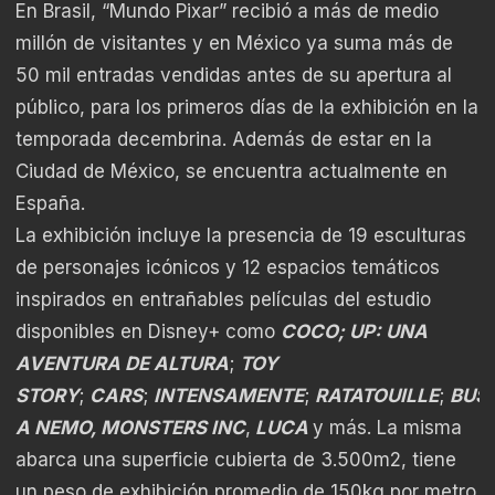
En Brasil, “Mundo Pixar” recibió a más de medio
millón de visitantes y en México ya suma más de
50 mil entradas vendidas antes de su apertura al
público, para los primeros días de la exhibición en la
temporada decembrina. Además de estar en la
Ciudad de México, se encuentra actualmente en
España.
La exhibición incluye la presencia de 19 esculturas
de personajes icónicos y 12 espacios temáticos
inspirados en entrañables películas del estudio
disponibles en Disney+ como
COCO; UP: UNA
AVENTURA DE ALTURA
;
TOY
STORY
;
CARS
;
INTENSAMENTE
;
RATATOUILLE
;
BUS
A NEMO, MONSTERS INC
,
LUCA
y más. La misma
abarca una superficie cubierta de 3.500m2, tiene
un peso de exhibición promedio de 150kg por metro