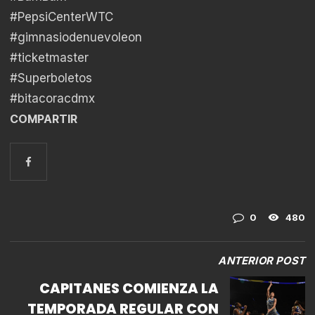
#PepsiCenterWTC
#gimnasiodenuevoleon
#ticketmaster
#Superboletos
#bitacoracdmx
COMPARTIR
0
480
ANTERIOR POST
CAPITANES COMIENZA LA
TEMPORADA REGULAR CON