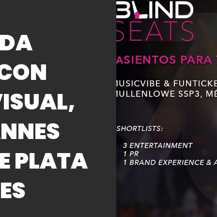
IDA
 CON
ISUAL,
ANNES
DE PLATA
ES