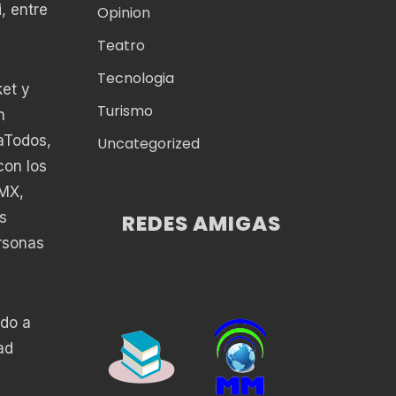
, entre
Opinion
Teatro
Tecnologia
ket y
Turismo
n
aTodos,
Uncategorized
con los
DMX,
s
REDES AMIGAS
ersonas
ndo a
ad