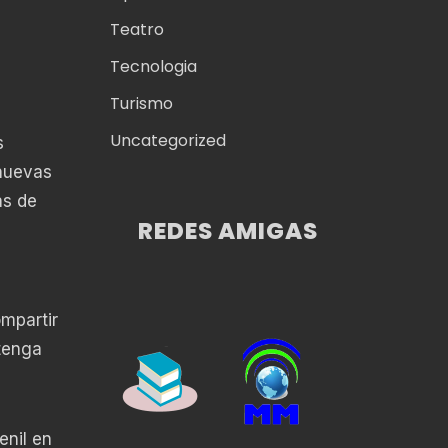
Teatro
Tecnologia
l
Turismo
Uncategorized
s
 nuevas
as de
REDES AMIGAS
ompartir
tenga
enil en