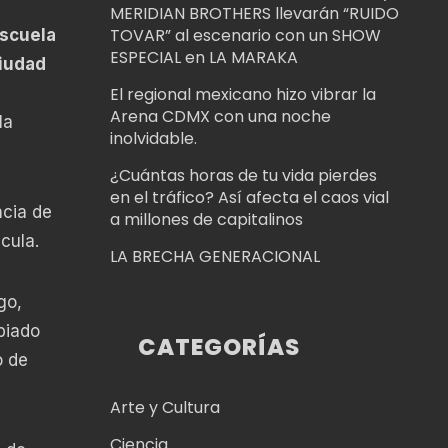
MERIDIAN BROTHERS llevarán “RUIDO
TOVAR” al escenario con un SHOW
scuela
ESPECIAL en LA MARAKA
Ciudad
El regional mexicano hizo vibrar la
Arena CDMX con una noche
la
inolvidable.
¿Cuántas horas de tu vida pierdes
en el tráfico? Así afecta el caos vial
ncia de
a millones de capitalinos
cula.
LA BRECHA GENERACIONAL
go,
biado
CATEGORÍAS
o de
Arte y Cultura
Ciencia