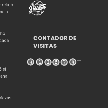
 relató
ncia
cho
CONTADOR DE
 cada
VISITAS
ó el
cana.
 piezas