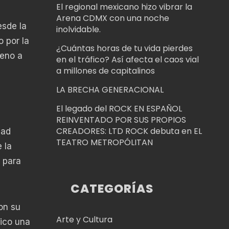
El regional mexicano hizo vibrar la
Arena CDMX con una noche
esde la
inolvidable.
 por la
¿Cuántas horas de tu vida pierdes
reno a
en el tráfico? Así afecta el caos vial
a millones de capitalinos
LA BRECHA GENERACIONAL
El legado del ROCK EN ESPAÑOL
REINVENTADO POR SUS PROPIOS
CREADORES: LTD ROCK debuta en EL
dad
TEATRO METROPÓLITAN
 la
 para
CATEGORÍAS
on su
Arte y Cultura
lico una