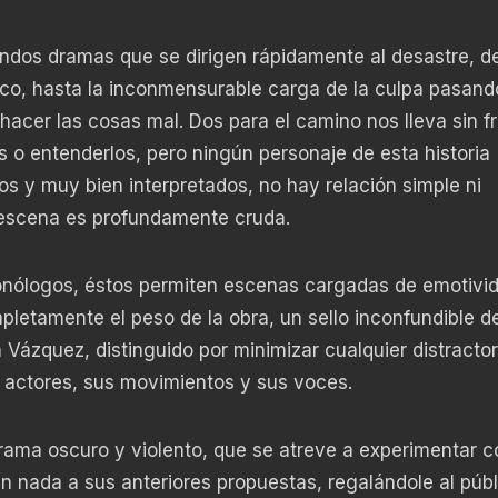
undos dramas que se dirigen rápidamente al desastre, d
co, hasta la inconmensurable carga de la culpa pasando
 hacer las cosas mal. Dos para el camino nos lleva sin f
s o entenderlos, pero ningún personaje de esta historia
os y muy bien interpretados, no hay relación simple ni
 escena es profundamente cruda.
monólogos, éstos permiten escenas cargadas de emotivi
letamente el peso de la obra, un sello inconfundible de
 Vázquez, distinguido por minimizar cualquier distractor
s actores, sus movimientos y sus voces.
rama oscuro y violento, que se atreve a experimentar c
n nada a sus anteriores propuestas, regalándole al púb