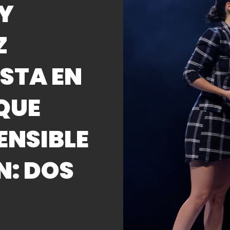
 Y
Z
STA EN
QUE
ENSIBLE
N: DOS