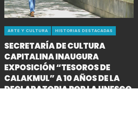
ARTE Y CULTURA
HISTORIAS DESTACADAS
SECRETARÍA DE CULTURA
CAPITALINA INAUGURA
EXPOSICIÓN “TESOROS DE
CALAKMUL” A 10 AÑOS DE LA
DECLARATORIA POR LA UNESCO
COMO PRIMER PATRIMONIO
MUNDIAL MIXTO DE MÉXICO
By
Bitácora CDMX