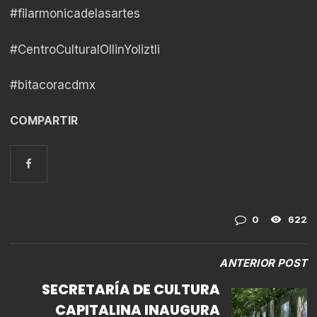
#filarmonicadelasartes
#CentroCulturalOllinYoliztli
#bitacoracdmx
COMPARTIR
0
622
ANTERIOR POST
SECRETARÍA DE CULTURA
CAPITALINA INAUGURA