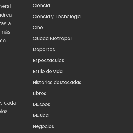
Ciencia
neral
ndrea
Ciencia y Tecnologia
tas a
Cine
o más
Ciudad Metropoli
imo
Deportes
Espectaculos
Estilo de vida
Historias destacadas
Libros
es cada
Museos
blos
Musica
Negocios