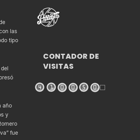
de
con las
odo tipo
CONTADOR DE
VISITAS
 del
xpresó
n año
os y
 Romero
Eva” fue