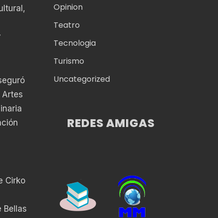
Opinion
ltural,
Teatro
y
Tecnologia
Turismo
Uncategorized
aseguró
 Artes
inaria
REDES AMIGAS
ación
e
e Cirko
 Bellas