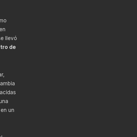
smo
 en
e llevó
tro de
r,
cambia
nacidas
 una
 en un