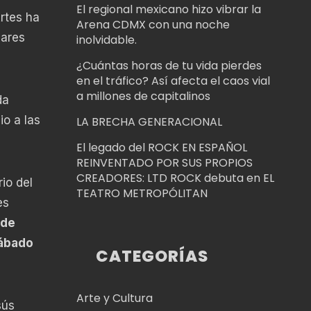
El regional mexicano hizo vibrar la
Artes ha
Arena CDMX con una noche
lares
inolvidable.
¿Cuántas horas de tu vida pierdes
en el tráfico? Así afecta el caos vial
a millones de capitalinos
da
io a las
LA BRECHA GENERACIONAL
El legado del ROCK EN ESPAÑOL
REINVENTADO POR SUS PROPIOS
CREADORES: LTD ROCK debuta en EL
io del
TEATRO METROPÓLITAN
es
 de
ábado
CATEGORÍAS
Arte y Cultura
sús