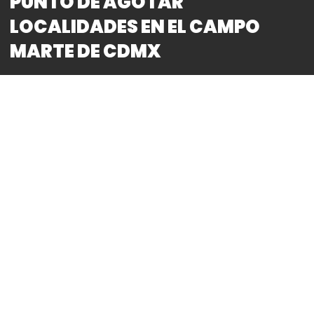
PUNTO DE AGOTAR
LOCALIDADES EN EL CAMPO
MARTE DE CDMX
By
Bitácora CDMX
REDACCIÓN
*El poderoso trío sueco se presenta este Sábado
28 de Octubre en las instalaciones del Campo
Marte, de la Ciudad de México
*Boletos a la venta en el Sistema Funticket
en
https://funticket.mx/
El trío formado por Axwell, Sebastian Ingrosso y
Steve Angello, los famosos Swedish House Mafia