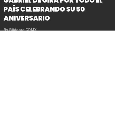
GABRIEL DE GIRA POR TODO EL
PAÍS CELEBRANDO SU 50
ANIVERSARIO
By
Bitácora CDMX
REDACCIÓN
*La gira arranca el 14 de Marzo en Torreón,
Coahuila en el Estadio Revolución; el 22 de Marzo
en Puebla, Puebla en el Estadio Hermanos Serdán;
el 24 de Marzo en Cancún, Quintana Roo en el
Estadio Beto Ávila; el 11 de Abril en Oaxaca, Oaxaca
en el Auditorio Guelaguetza, cerrando la gira el 18
de Marzo en León, Guanajuato en la Velaria de la
Feria