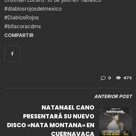
#diablosrojosdelmexico
#DiablosRojos
#bitacoracdmx
COMPARTIR
0
473
ANTERIOR POST
NATANAEL CANO
PRESENTARÁ SU NUEVO
DISCO «NATA MONTANA» EN
CUERNAVACA