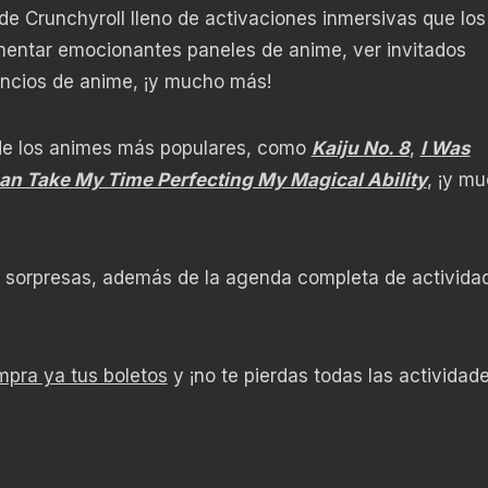
 de Crunchyroll lleno de activaciones inmersivas que los
mentar emocionantes paneles de anime, ver invitados
uncios de anime, ¡y mucho más!
 de los animes más populares, como
Kaiju No. 8
,
I Was
Can Take My Time Perfecting My Magical Ability
, ¡y m
 sorpresas, además de la agenda completa de activida
pra ya tus boletos
y ¡no te pierdas todas las actividad