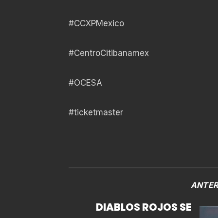
#CCXPMexico
#CentroCitibanamex
#OCESA
#ticketmaster
ANTER
DIABLOS ROJOS SE