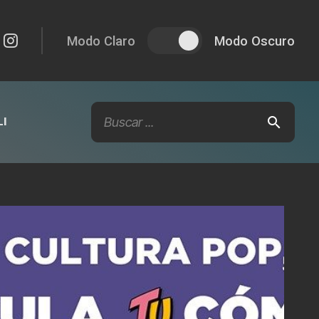
Modo Claro
Modo Oscuro
I