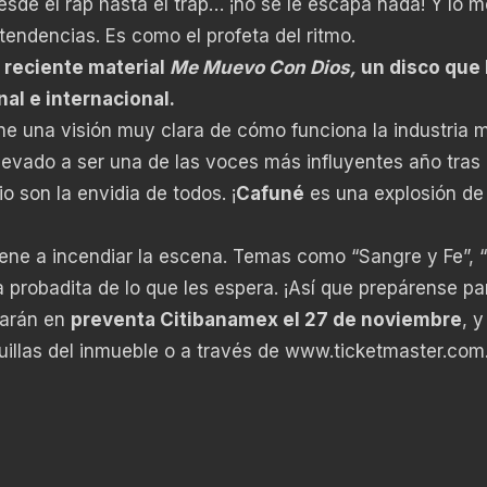
sde el rap hasta el trap… ¡no se le escapa nada! Y lo me
tendencias. Es como el profeta del ritmo.
 reciente material
Me Muevo Con Dios,
un disco que 
al e internacional.
ne una visión muy clara de cómo funciona la industria m
llevado a ser una de las voces más influyentes año tras
io son la envidia de todos. ¡
Cafuné
es una explosión de
viene a incendiar la escena. Temas como “Sangre y Fe”,
a probadita de lo que les espera. ¡Así que prepárense pa
tarán en
preventa Citibanamex el 27 de noviembre
, y
uillas del inmueble o a través de
www.ticketmaster.com