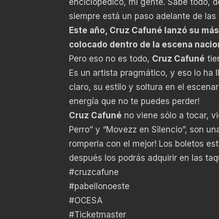
enciclopédico, mi gente. Sabe todo, de
siempre está un paso adelante de las 
Este año, Cruz Cafuné lanzó su más
colocado dentro de la escena nacion
Pero eso no es todo,
Cruz Cafuné
tie
Es un artista pragmático, y eso lo ha 
claro, su estilo y soltura en el escenar
energía que no te puedes perder!
Cruz Cafuné
no viene sólo a tocar, 
Perro” y “Movezz en Silencio”, son un
romperla con el mejor! Los boletos es
después los podrás adquirir en las taq
#cruzcafune
#pabellonoeste
#OCESA
#Ticketmaster