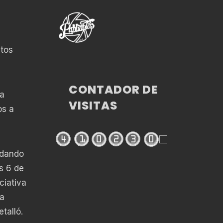
stos
CONTADOR DE
la
VISITAS
os a
 dando
s 6 de
ciativa
la
talló.