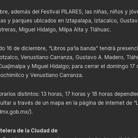
bre, además del Festival PILARES, las niñas, niños y jó
icas y parques ubicados en Iztapalapa, Iztacalco, Gustav
eras, Miguel Hidalgo, Milpa Alta y Tláhuac.
do 16 de diciembre, “Libros pa’la banda” tendrá presenc
tzalco, Venustiano Carranza, Gustavo A. Madero, Tláh
uajimalpa y Miguel Hidalgo; para cerrar el domingo 17 
Xochimilco y Venustiano Carranza.
orarios distintos: 13 horas, 17 horas y 18 horas dependi
ltar a través de un mapa en la página de internet de “L
cdmx.gob.mx/
).
telera de la Ciudad de