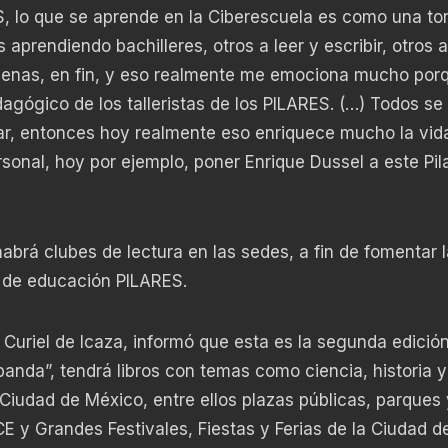
S, lo que se aprende en la Ciberescuela es como una to
aprendiendo bachilleres, otros a leer y escribir, otros a
genas, en fin, y eso realmente me emociona mucho porq
dagógico de los talleristas de los PILARES. (…) Todos se
ñar, entonces hoy realmente eso enriquece mucho la vid
sonal, hoy por ejemplo, poner Enrique Dussel a este Pil
rá clubes de lectura en las sedes, a fin de fomentar l
ma de educación PILARES.
a Curiel de Icaza, informó que esta es la segunda edició
 banda”, tendrá libros con temas como ciencia, historia y
 Ciudad de México, entre ellos plazas públicas, parques 
E y Grandes Festivales, Fiestas y Ferias de la Ciudad d