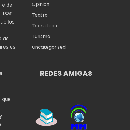
Opinion
rre de
 usar
Teatro
ue los
Tecnologia
Turismo
a de
Uncategorized
ares es
REDES AMIGAS
a
n que
y
e