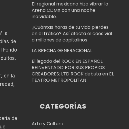
El regional mexicano hizo vibrar la
Arena CDMX con una noche
inolvidable.
¿Cuántas horas de tu vida pierdes
’ la
en el tráfico? Así afecta el caos vial
a millones de capitalinos
días de
el Fondo
LA BRECHA GENERACIONAL
dultos.
El legado del ROCK EN ESPAÑOL
REINVENTADO POR SUS PROPIOS
CREADORES: LTD ROCK debuta en EL
, en la
TEATRO METROPÓLITAN
tredad,
CATEGORÍAS
bería de
Arte y Cultura
que