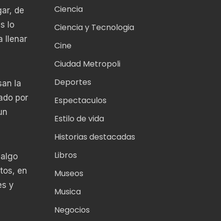
Ciencia
gar, de
s lo
Ciencia y Tecnologia
 llenar
Cine
Ciudad Metropoli
Deportes
san la
ado por
Espectaculos
un
Estilo de vida
Historias destacadas
Libros
dalgo
tos, en
Museos
es y
Musica
Negocios