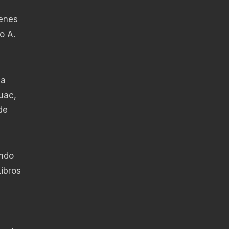
venes
o A.
ia
uac,
de
endo
ibros