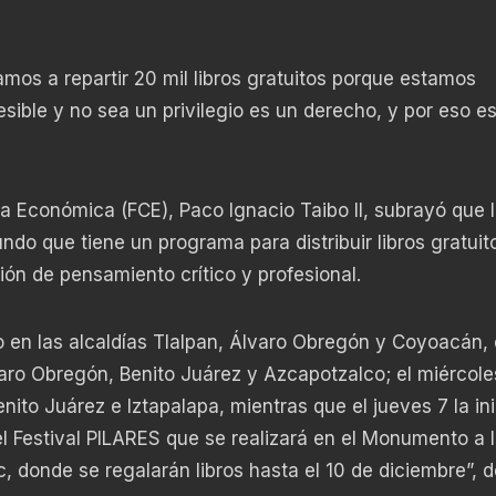
amos a repartir 20 mil libros gratuitos porque estamos
sible y no sea un privilegio es un derecho, y por eso e
ra Económica (FCE), Paco Ignacio Taibo II, subrayó que 
do que tiene un programa para distribuir libros gratuit
ión de pensamiento crítico y profesional.
ado en las alcaldías Tlalpan, Álvaro Obregón y Coyoacán,
aro Obregón, Benito Juárez y Azcapotzalco; el miércole
nito Juárez e Iztapalapa, mientras que el jueves 7 la ini
l Festival PILARES que se realizará en el Monumento a 
 donde se regalarán libros hasta el 10 de diciembre”, de