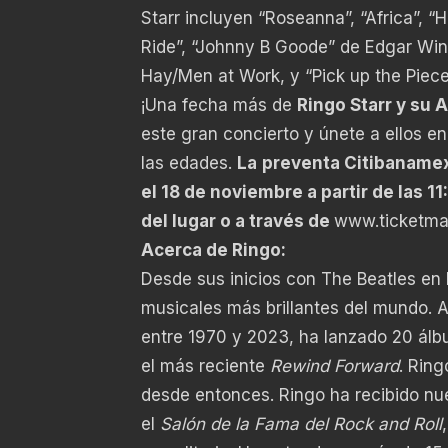
Starr incluyen “Roseanna”, “Africa”, “
Ride”, “Johnny B Goode” de Edgar Wint
Hay/Men at Work, y “Pick up the Piec
¡Una fecha más de
Ringo Starr y su A
este gran concierto y únete a ellos e
las edades.
La
preventa Citibanamex 
el 18 de noviembre a partir de las 11
del lugar o a través de
www.ticketma
Acerca de Ringo:
Desde sus inicios con The Beatles en 
musicales más brillantes del mundo. A 
entre 1970 y 2023, ha lanzado 20 álbu
el más reciente
Rewind Forward
. Ring
desde entonces. Ringo ha recibido n
el
Salón de la Fama del Rock and Roll