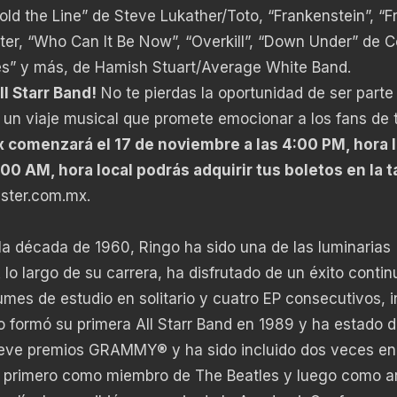
Hold the Line” de Steve Lukather/Toto, “Frankenstein”, “F
er, “Who Can It Be Now”, “Overkill”, “Down Under” de C
es” y más, de Hamish Stuart/Average White Band.
ll Starr Band!
No te pierdas la oportunidad de ser parte
n un viaje musical que promete emocionar a los fans de 
comenzará el 17 de noviembre a las 4:00 PM, hora l
:00 AM, hora local podrás adquirir tus boletos en la t
ster.com.mx
.
la década de 1960, Ringo ha sido una de las luminarias
lo largo de su carrera, ha disfrutado de un éxito contin
mes de estudio en solitario y cuatro EP consecutivos, i
o formó su primera All Starr Band en 1989 y ha estado d
ueve premios GRAMMY® y ha sido incluido dos veces en
, primero como miembro de The Beatles y luego como ar