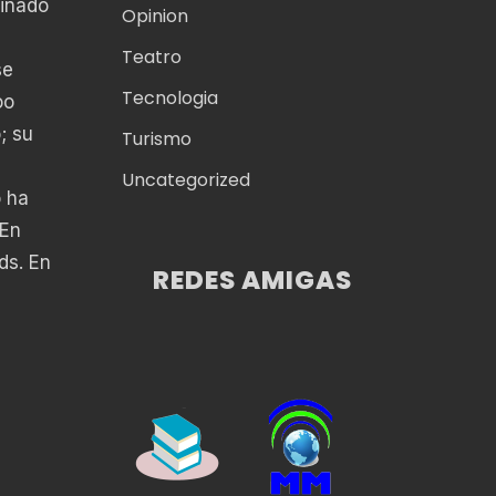
minado
Opinion
Teatro
se
Tecnologia
oo
; su
Turismo
Uncategorized
o ha
 En
ds. En
REDES AMIGAS