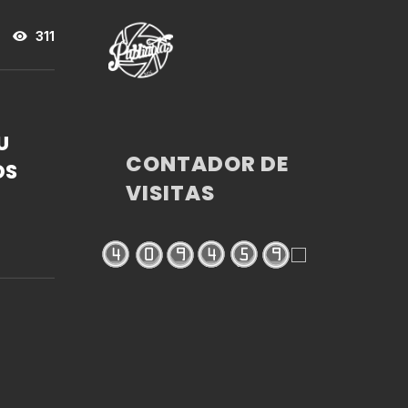
311
U
CONTADOR DE
OS
VISITAS