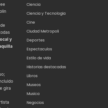
Ciencia
ree
olin
Ciencia y Tecnologia
Cine
 de
Ciudad Metropoli
todas
ocal y
Deportes
aquilla
Espectaculos
Estilo de vida
Historias destacadas
uo;
Libros
ncluido
Museos
e gira
Musica
tista
Negocios