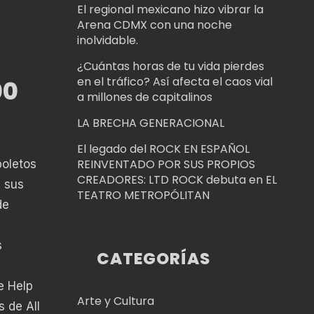
El regional mexicano hizo vibrar la
Arena CDMX con una noche
inolvidable.
¿Cuántas horas de tu vida pierdes
en el tráfico? Así afecta el caos vial
00
a millones de capitalinos
LA BRECHA GENERACIONAL
El legado del ROCK EN ESPAÑOL
REINVENTADO POR SUS PROPIOS
boletos
CREADORES: LTD ROCK debuta en EL
n sus
TEATRO METROPÓLITAN
de
s
CATEGORÍAS
e Help
Arte y Cultura
s de All