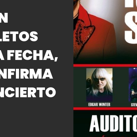
AN
LETOS
A FECHA,
ONFIRMA
NCIERTO