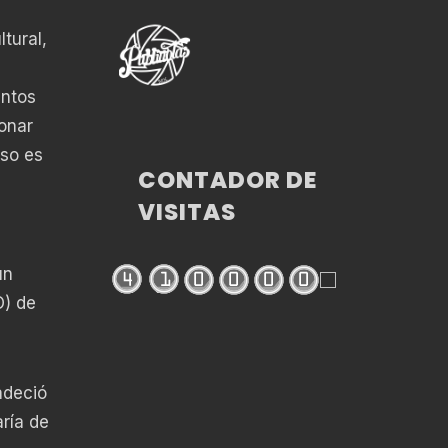
tural,
entos
onar
eso es
CONTADOR DE
VISITAS
un
O) de
adeció
aría de