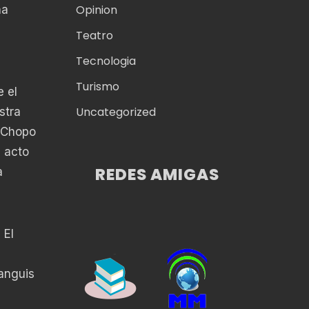
Opinion
ha
Teatro
Tecnologia
Turismo
 el
Uncategorized
stra
l Chopo
n acto
REDES AMIGAS
a
 El
ianguis