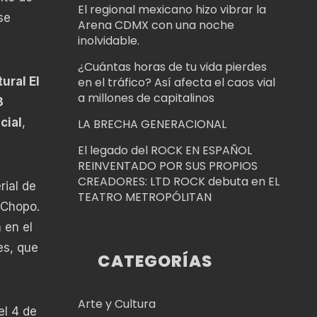
El regional mexicano hizo vibrar la
se
Arena CDMX con una noche
inolvidable.
¿Cuántas horas de tu vida pierdes
ural El
en el tráfico? Así afecta el caos vial
a millones de capitalinos
3
cial
,
LA BRECHA GENERACIONAL
El legado del ROCK EN ESPAÑOL
REINVENTADO POR SUS PROPIOS
CREADORES: LTD ROCK debuta en EL
rial de
TEATRO METROPÓLITAN
 Chopo.
 en el
es, que
CATEGORÍAS
Arte y Cultura
el 4 de