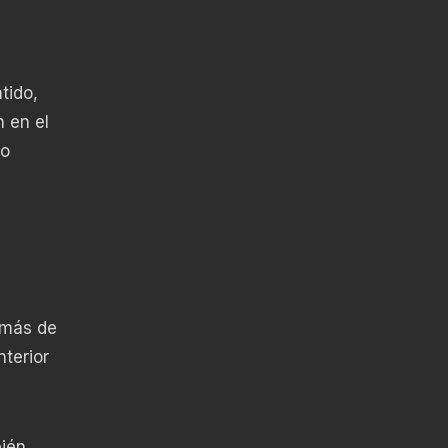
tido,
 en el
no
 más de
nterior
bién