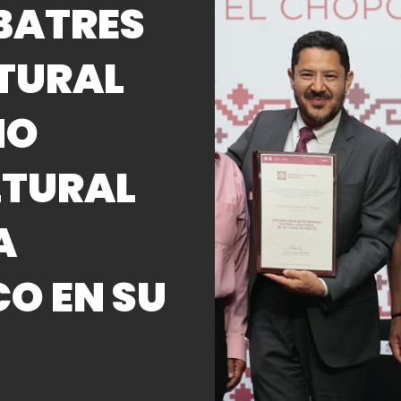
BATRES
LTURAL
MO
LTURAL
A
CO EN SU