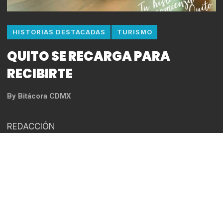
HISTORIAS DESTACADAS
TURISMO
QUITO SE RECARGA PARA
RECIBIRTE
By
Bitácora CDMX
REDACCIÓN
La capital ecuatoriana, al igual que el resto del
mundo, vivió un aislamiento obligatorio con la
finalidad de resguardar y proteger la vida de todos
sus ciudadanos y, también, de sus visitantes, y así
evitar una insostenible propagación del covid-19.